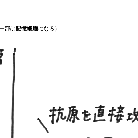
一部は
記憶細胞
になる）