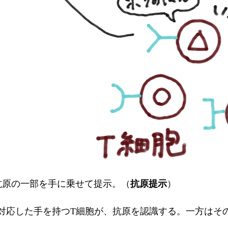
抗原の一部を手に乗せて提示。（
抗原提示
）
と対応した手を持つT細胞が、抗原を認識する。一方はそ