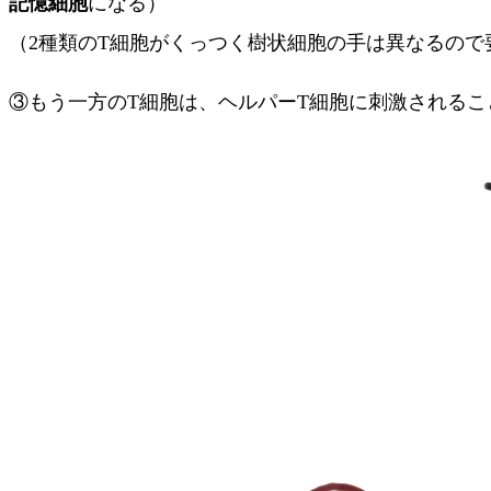
記憶細胞
になる）
（2種類のT細胞がくっつく樹状細胞の手は異なるの
③もう一方のT細胞は、ヘルパーT細胞に刺激されるこ