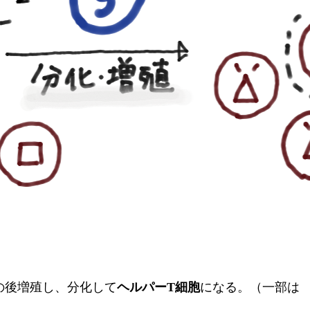
の後増殖し、分化して
ヘルパーT細胞
になる。（一部は