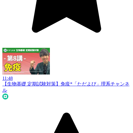
11:48
【生物基礎 定期試験対策】免疫*
「ただよび」理系チャンネ
ル