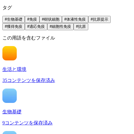
タグ
#
生物基礎
#
免疫
#
樹状細胞
#
体液性免疫
#
抗原提示
#
獲得免疫
#
適応免疫
#
細胞性免疫
#
抗原
この用語を含むファイル
生活と環境
35
コンテンツを保存済み
生物基礎
9
コンテンツを保存済み