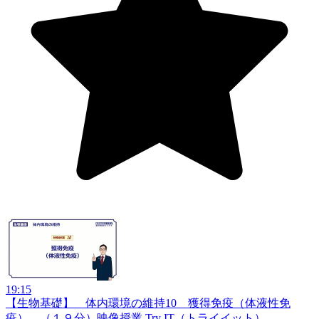
19:15
【生物基礎】 体内環境の維持10 獲得免疫（体液性免
疫） （１９分）
映像授業 Try IT（トライイット）