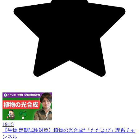
19:15
【生物 定期試験対策】植物の光合成*
「ただよび」理系チャ
ンネル