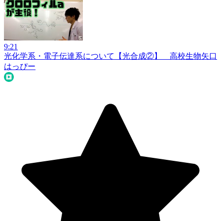
9:21
光化学系・電子伝達系について【光合成②】 高校生物
矢口
はっぴー