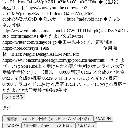
list=PLtdcmqO4ps6VpAZRLmZio5haY_pOOJDhc ◆【生物】
再生リスト https://www.youtube.com/watch?
v=CfMWpkauyzE&list=PLtdcmqO4ps6Vrkj-FhF-
cuplwbW2vAQpD ◆公式サイト https://tadayobi.net/ ◆チャン
ネル登録
http://www.youtube.com/channel/UCWOfTTUsPqdQzTdfZyA4DL
sub_confirmation=1 ◆ただよび公式twitter
https://twitter.com/tadayobi_jp ◆田中先生のプチ演習問題
https://note.com/ryu_1989 ------------------------------------ 使用機
材：Black Magic Design ATEM Mini Pro
https://www.blackmagicdesign.com/jp/products/atemmini 「ただよ
び」とはYouTube上で受けられる完全無料のオンライン大学
受験予備校です。 【目次】 00:00 冒頭 01:02 光合成の全体像
04:25 光合成の概要 05:29 クロロフィルによる光化学反応
07:00 チラコイドにおける反応 13:51 ストロマにおける反応 #
ただよび #大学受験 #勉強 #生物
もっと見る
タグ
#
補酵素
#
カルビン回路（カルビンベンソン回路）
#
NADPH
#
NADP+
#
田中龍之介先生
#
ストロマ
#
ルビスコ