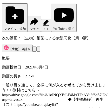
ファイルに追加
シェア
メモ
YouTubeで開く
次の動画：
【生物】細菌による炭酸同化【第13講】
【生物】全講座
概要
動画投稿日｜
2021年8月4日
動画の長さ｜
21:54
一通り目を通して、空欄に何が入るか考えてから受けましょ
う！↓ 教材はこちら→
https://drive.google.com/file/d/1oINQXEtLF4MxTFeAYu3fSd57iD
usp=drivesdk ------------------------------------ ◆【生物基礎】 再生
リスト https://youtube.com/playlist?