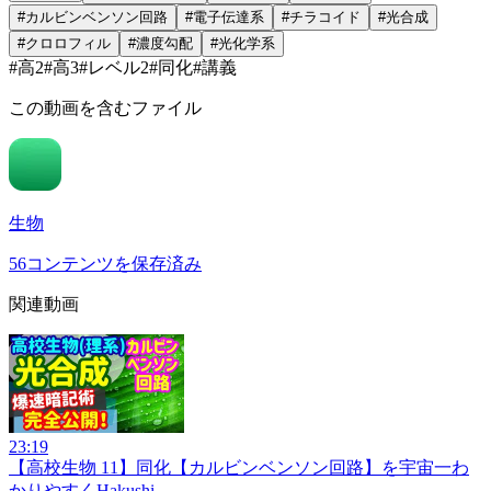
#
カルビンベンソン回路
#
電子伝達系
#
チラコイド
#
光合成
#
クロロフィル
#
濃度勾配
#
光化学系
#
高2
#
高3
#
レベル2
#
同化
#
講義
この動画を含むファイル
生物
56
コンテンツを保存済み
関連動画
23:19
【高校生物 11】同化【カルビンベンソン回路】を宇宙一わ
かりやすく
Hakushi