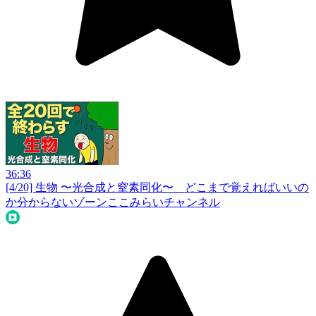
36:36
[4/20] 生物 〜光合成と窒素同化〜 どこまで覚えればいいの
か分からないゾーン
ここみらいチャンネル