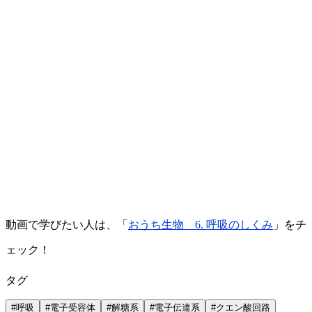
動画で学びたい人は、「
おうち生物 6. 呼吸のしくみ
」をチ
ェック！
タグ
#
呼吸
#
電子受容体
#
解糖系
#
電子伝達系
#
クエン酸回路