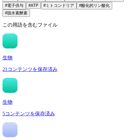
#
電子供与
#
ATP
#
ミトコンドリア
#
酸化的リン酸化
#
脱水素酵素
この用語を含むファイル
生物
21
コンテンツを保存済み
生物
5
コンテンツを保存済み