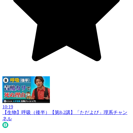
10:19
【生物】呼吸（後半）【第8-2講】
「ただよび」理系チャン
ネル