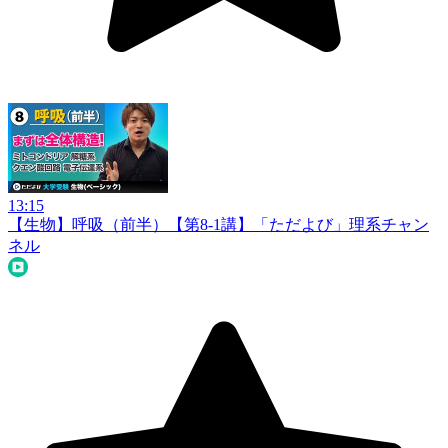
13:15
【生物】呼吸（前半）【第8-1講】
「ただよび」理系チャン
ネル