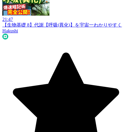
21:47
【生物基礎 8】代謝【呼吸(異化)】を宇宙一わかりやすく
Hakushi