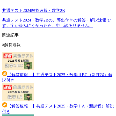
共通テスト2024解答速報・数学2B
共通テスト2024・数学2Bの、導出付きの解答・解説速報で
す。字が読みにくかったら、申し訳ありません。
関連記事
#
解答速報
【解答速報！】共通テスト2025・数学ⅡBC（新課程）解
説付き
【解答速報！】共通テスト2025・数学ⅠA（新課程）解説
付き