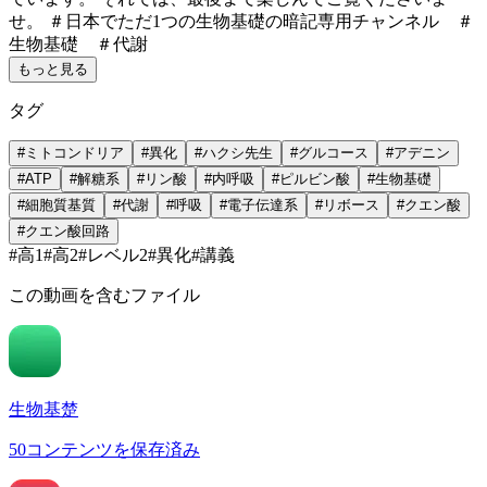
せ。 ＃日本でただ1つの生物基礎の暗記専用チャンネル ＃
生物基礎 ＃代謝
もっと見る
タグ
#
ミトコンドリア
#
異化
#
ハクシ先生
#
グルコース
#
アデニン
#
ATP
#
解糖系
#
リン酸
#
内呼吸
#
ピルビン酸
#
生物基礎
#
細胞質基質
#
代謝
#
呼吸
#
電子伝達系
#
リボース
#
クエン酸
#
クエン酸回路
#
高1
#
高2
#
レベル2
#
異化
#
講義
この動画を含むファイル
生物基楚
50
コンテンツを保存済み