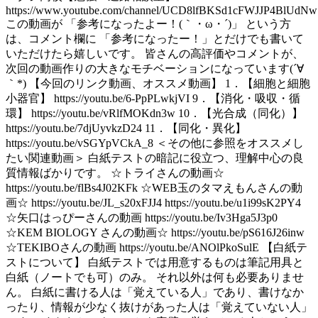
https://www.youtube.com/channel/UCD8lfBKSd1cFWJJP4BlUdNw
この動画が 「参考になったよー！(｀・ω・´)」 という方
は、コメント欄に 「参考になったー！」とだけでも書いて
いただけたら嬉しいです。 皆さんの高評価やコメントが、
次回の動画作りの大きなモチベーションになっています(´∀
｀*) 【今回のリンク動画、オススメ動画】 1．【細胞と細胞
小器官】 https://youtu.be/6-PpPLwkjVI 9．【消化・吸収・循
環】 https://youtu.be/vRlfMOKdn3w 10．【光合成（同化）】
https://youtu.be/7djUyvkzD24 11．【同化・異化】
https://youtu.be/vSGYpVCkA_8 ＜その他に参照をオススメし
たい関連動画＞ 白紙テストの暗記に役立つ、理解中心の良
質情報ばかりです。 ☆トライさんの動画☆
https://youtu.be/flBs4J02KFk ☆WEB玉のタマえもんさんの動
画☆ https://youtu.be/JL_s20xFJJ4 https://youtu.be/u1i99sK2PY4
☆矢口はっぴーさんの動画 https://youtu.be/Iv3Hga5J3p0
☆KEM BIOLOGY さんの動画☆ https://youtu.be/pS616J26inw
☆TEKIBOさんの動画 https://youtu.be/ANOlPkoSulE 【白紙テ
ストについて】 白紙テストでは用意するものは筆記用具と
白紙（ノートでも可）のみ。 それ以外は何も必要ありませ
ん。 白紙に書ける人は「覚えている人」であり、書けなか
ったり、情報が少なく抜けがあった人は「覚えていない人」