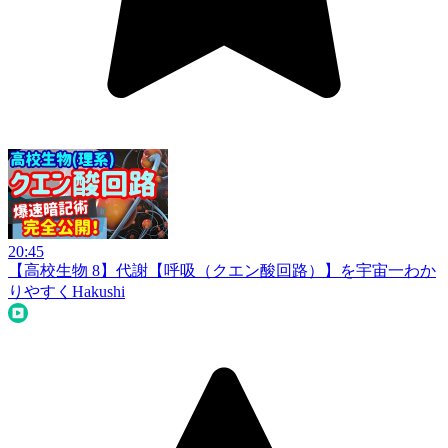
20:45
【高校生物 8】代謝【呼吸（クエン酸回路）】を宇宙一わか
りやすく
Hakushi