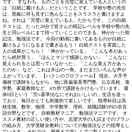
です。 すなわち、ものごとを完璧に覚えている人というの
は「白紙に書ける人」だということです。 学校や塾の先生
は、黒板に何も見ずに色んなことをスラスラと書けますよ
ね。それは「完璧に覚えている人」だからです。 この白紙
テストは、たった20分で皆さんの暗記レベルを学校や塾の先
生と同レベルにまで持っていくことのできる、神がかった暗
記法、勉強法です。 今回の動画に書いてあるものが白紙に
書けるようになるまで書き込もう！ 白紙テストを実践した
人の成果がこちら！ 「神がかっている」 「こんな本があっ
たら絶対買う」 「ほんとマジで感謝しかない」 「こんなに
覚えられるとは思っていなかった」 「こんな覚え方があっ
たのか」 など、これは氷山の一角。まだまだいろんな声が
上がっています。 【ハクシのプロフィール】 現在、大手予
備校で講師をしながら、他に医歯薬系専門塾、公立高校、進
学塾、家庭教師など、4カ所で講師をかけもっています。 週
休0日という「労○基準法なにそれおいしいの」生活を送っ
ており、毎日がとても刺激的で楽しいです。 指導科目は高
校生物、数学、物理、中学数学、理科、就職試験SPIの非言
語分野などです。 自称教材マニア、勉強法マニアです。 オ
ススメ教材の正しい使い方や、志望大学の入試までのプラン
の組み方、大学受験全教科についての勉強法などの指導もし
ています。 それでは、最後まで楽しんでご覧くださいま