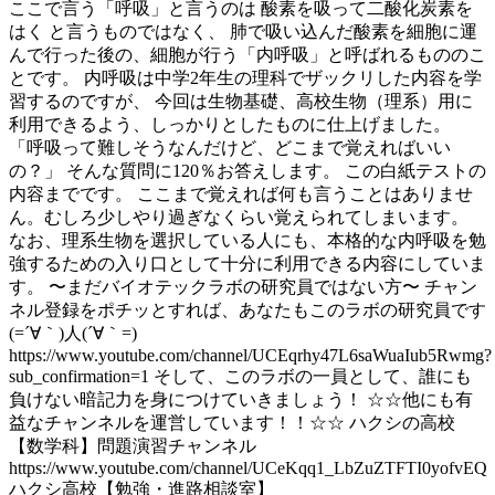
ここで言う「呼吸」と言うのは 酸素を吸って二酸化炭素を
はく と言うものではなく、 肺で吸い込んだ酸素を細胞に運
んで行った後の、細胞が行う「内呼吸」と呼ばれるもののこ
とです。 内呼吸は中学2年生の理科でザックリした内容を学
習するのですが、 今回は生物基礎、高校生物（理系）用に
利用できるよう、しっかりとしたものに仕上げました。
「呼吸って難しそうなんだけど、どこまで覚えればいい
の？」 そんな質問に120％お答えします。 この白紙テストの
内容までです。 ここまで覚えれば何も言うことはありませ
ん。むしろ少しやり過ぎなくらい覚えられてしまいます。
なお、理系生物を選択している人にも、本格的な内呼吸を勉
強するための入り口として十分に利用できる内容にしていま
す。 〜まだバイオテックラボの研究員ではない方〜 チャン
ネル登録をポチッとすれば、あなたもこのラボの研究員です
(=´∀｀)人(´∀｀=)
https://www.youtube.com/channel/UCEqrhy47L6saWuaIub5Rwmg?
sub_confirmation=1 そして、このラボの一員として、誰にも
負けない暗記力を身につけていきましょう！ ☆☆他にも有
益なチャンネルを運営しています！！☆☆ ハクシの高校
【数学科】問題演習チャンネル
https://www.youtube.com/channel/UCeKqq1_LbZuZTFTI0yofvEQ
ハクシ高校【勉強・進路相談室】