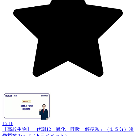
15:16
【高校生物】 代謝12 異化：呼吸「解糖系」（１５分）
映
像授業 Try IT（トライイット）