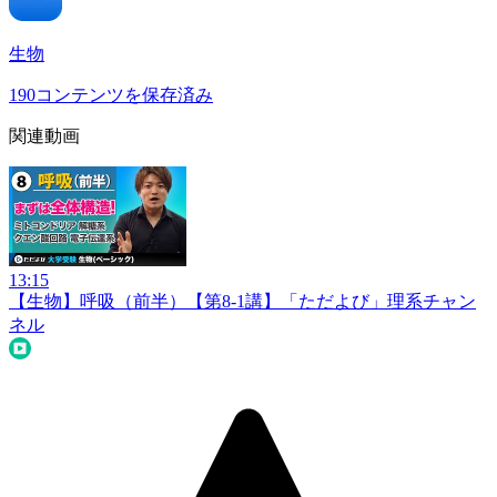
生物
190
コンテンツを保存済み
関連動画
13:15
【生物】呼吸（前半）【第8-1講】
「ただよび」理系チャン
ネル