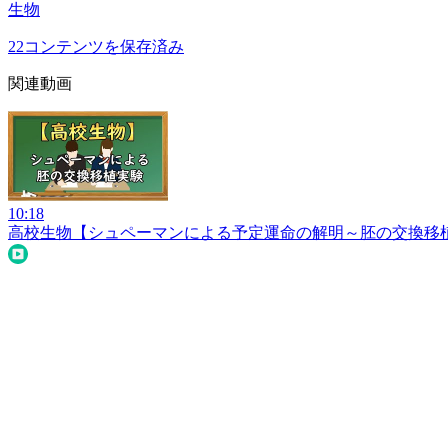
生物
22
コンテンツを保存済み
関連動画
10:18
高校生物【シュペーマンによる予定運命の解明～胚の交換移