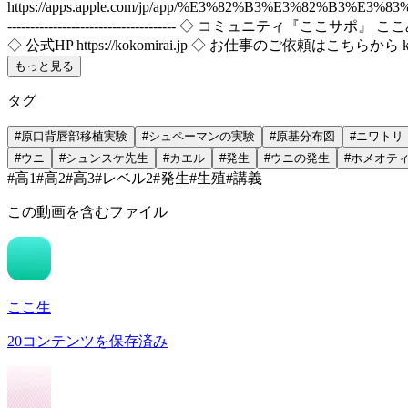
https://apps.apple.com/jp/app/%E3%82%B3%E3%82%B3%E3%83%9F%E
------------------------------------- ◇ コミュニティ『ここサポ』 ここ
◇ 公式HP https://kokomirai.jp ◇ お仕事のご依頼はこちらから kok
もっと見る
タグ
#
原口背唇部移植実験
#
シュペーマンの実験
#
原基分布図
#
ニワトリ
#
ウニ
#
シュンスケ先生
#
カエル
#
発生
#
ウニの発生
#
ホメオテ
#
高1
#
高2
#
高3
#
レベル2
#
発生
#
生殖
#
講義
この動画を含むファイル
ここ生
20
コンテンツを保存済み