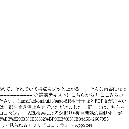
く読めて、それでいて得点もグッと上がる。」 そんな内容になっ
------------------------------- ◇ 講義テキストはこちらから！ ここみらい
okomirai.jp/page-6164/ 冊子版とPDF版がござい
ードは一部を除き停止させていただきました。 詳しくはこちらを
-------- ◇ 英単語アプリ『ココタン』 「AI&検索による深掘り×復習間隔の自動化」 頑
%82%B3%E3%82%BF%E3%83%B3/id6642667955 ・
---------- ◇ 授業が広告なしで見られるアプリ『ココミラ』 ・AppStore