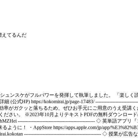
て増えてるんだ
年のシュンスケがフルパワーを発揮して執筆しました。 「楽し
P) https://kokomirai.jp/page-17483/ -------------------
と落ちるため、ぜひお手元にご用意のうえ受講ください。 https://k
ださい。 ※2023年10月よりテキストPDFの無料ダウンロ
8hMZHei ------------------------------------------
e https://apps.apple.com/jp/app/%E3%82%B3%E3
m.kokomirai.kokotan ----------------------------------------