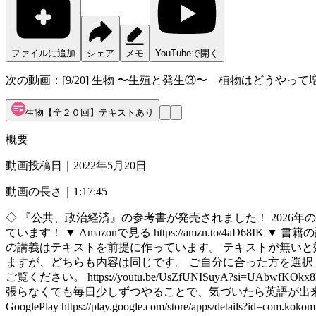
ファイルに追加
シェア
メモ
YouTubeで開く
次の動画：
[9/20] 生物 〜生殖と発生③〜 植物はどうやっ
生物【全２０回】テキストあり
概要
動画投稿日｜
2022年5月20日
動画の長さ｜
1:17:45
◇ 『公共、政治経済』の参考書が発売されました！ 2026
ています！ ▼ Amazonで見る https://amzn.to/4aD68IK ▼ 書籍の詳細 (公式H
の講義はテキストを前提に作っています。 テキストが無いと効率がガクッ
ますが、どちらも内容は同じです。 ご自分に合った方を選択く
ご覧ください。 https://youtu.be/UsZfUNISuyA?si=UAbwfKOkx
張らなくても毎日少しずつやることで、気づいたら英語が出来るように！ ・AppStor
GooglePlay https://play.google.com/store/apps/details?id=co