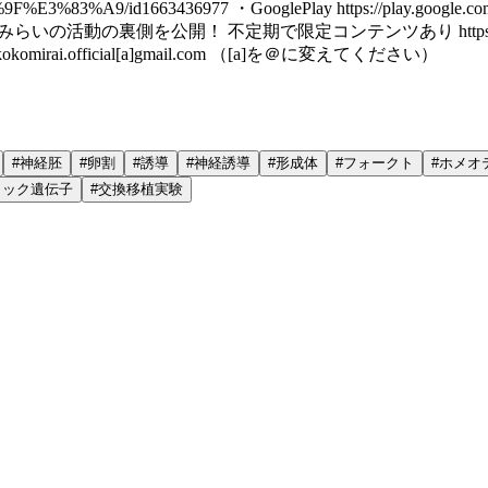
3%83%A9/id1663436977 ・GooglePlay https://play.google.com/sto
みらいの活動の裏側を公開！ 不定期で限定コンテンツあり https://kokomirai.jp/page-77
omirai.official[a]gmail.com （[a]を＠に変えてください）
#
神経胚
#
卵割
#
誘導
#
神経誘導
#
形成体
#
フォークト
#
ホメオ
ィック遺伝子
#
交換移植実験