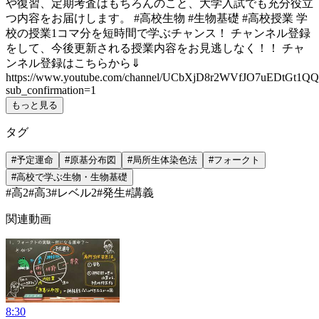
や復習、定期考査はもちろんのこと、大学入試でも充分役立
つ内容をお届けします。 #高校生物 #生物基礎 #高校授業 学
校の授業1コマ分を短時間で学ぶチャンス！ チャンネル登録
をして、今後更新される授業内容をお見逃しなく！！ チャ
ンネル登録はこちらから⇓
https://www.youtube.com/channel/UCbXjD8r2WVfJO7uEDtGt1QQ
sub_confirmation=1
もっと見る
タグ
#
予定運命
#
原基分布図
#
局所生体染色法
#
フォークト
#
高校で学ぶ生物・生物基礎
#
高2
#
高3
#
レベル2
#
発生
#
講義
関連動画
8:30