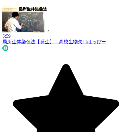
5:59
局所生体染色法【発生】 高校生物
矢口はっぴー