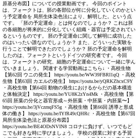
原基分布図】についての授業動画です。 今回のポイント
は、フォークトは、胚の各部位が何に分化していくのかとい
う予定運命を 局所生体染色法により、解明した。という点
です。 「胚の予定運命」とは何なのでしょうか？ これは胚
の各細胞が将来的に分化していく組織・器官は予定されてい
るというものです。 胚の予定運命に関して解明に成功した
のはいったい誰なのでしょうか？ また、どういった実験を
行うことで解明できたのでしょうか？ 胚の予定運命を解明
したのは、フォークトというドイツの研究者です。 今回
は、フォークトの研究、細胞の予定運命について一緒に学ん
でいきましょう。 関連する学習動画はこちら↓ ・高校生物
【第62回 ウニの発生】 https://youtu.be/WW39FBRI1qQ ・高校
生物【第63回 カエルの発生】 https://youtu.be/yQRKZhcxC9Y
・高校生物【第64回 動物の発生におけるからだの基本構造
と体軸決定】 https://youtu.be/YU8K2zYn4Mk ・高校生物【第
65回 胚葉の分化と器官形成～外胚葉・中胚葉・内胚葉〜】
https://youtu.be/3jVczmqFS5g ・高校生物【第66回 誘導と形成
体の働き】 https://youtu.be/IYfR49cQHRc ・高校生物【第67回
局所生体染色法と原基分布図】
https://youtu.be/BE4ODsNVIN8 コロナに負けず、いつでもど
こでも好きな時に学びましょう。 学校の授業に対する予習