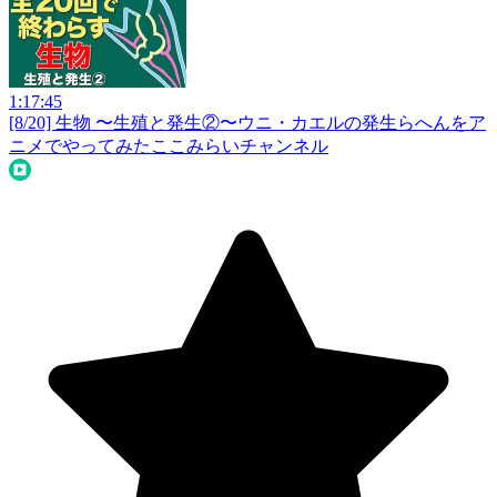
1:17:45
[8/20] 生物 〜生殖と発生②〜ウニ・カエルの発生らへんをア
ニメでやってみた
ここみらいチャンネル