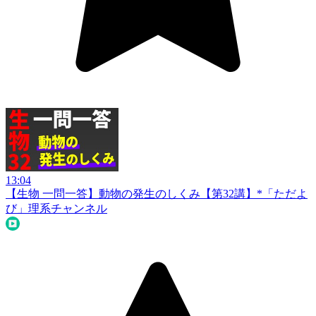
13:04
【生物 一問一答】動物の発生のしくみ【第32講】*
「ただよ
び」理系チャンネル