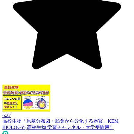
6:27
高校生物「原基分布図・胚葉から分化する器官」
KEM
BIOLOGY (高校生物 学習チャンネル・大学受験用）