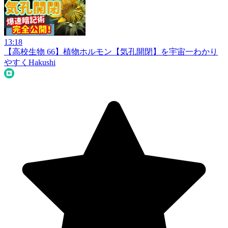
13:18
【高校生物 66】植物ホルモン【気孔開閉】を宇宙一わかり
やすく
Hakushi