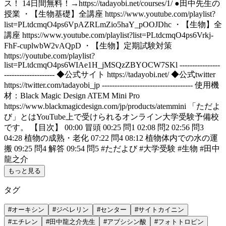
ス！ 14日間無料！→https://tadayobi.net/courses/1/ ●田中先生の
授業 ・【生物基礎】全講座 https://www.youtube.com/playlist?
list=PLtdcmqO4ps6VpAZRLmZio5haY_pOOJDhc ・【生物】全
講座 https://www.youtube.com/playlist?list=PLtdcmqO4ps6Vrkj-
FhF-cuplwbW2vAQpD ・【生物】定期試験対策
https://youtube.com/playlist?
list=PLtdcmqO4ps6WIAe1H_jMSQzZBYOCW7SKl ----------------
-------------------- ◆公式サイト https://tadayobi.net/ ◆公式twitter
https://twitter.com/tadayobi_jp ------------------------------------ 使用機
材：Black Magic Design ATEM Mini Pro
https://www.blackmagicdesign.com/jp/products/atemmini 「ただよ
び」とはYouTube上で受けられるオンライン大学受験予備校
です。 【目次】 00:00 冒頭 00:25 問1 02:08 問2 02:56 問3
04:28 植物の成熟・老化 07:22 問4 08:12 植物体内での水の運
搬 09:25 問4 解答 09:54 問5 #ただよび #大学受験 #生物 #田中
龍之介
もっと見る
タグ
#
オーキシン
#
ジベレリン
#
センター
#
サイトカイニン
#
エチレン
#
田中龍之介先生
#
アブシシン酸
#
フォトトロピン