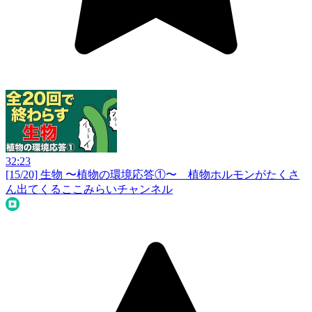
32:23
[15/20] 生物 〜植物の環境応答①〜 植物ホルモンがたくさ
ん出てくる
ここみらいチャンネル