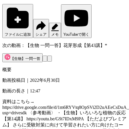
ファイルに追加
シェア
メモ
YouTubeで開く
次の動画：
【生物 一問一答】花芽形成【第43講】*
【生物】一問一答
概要
動画投稿日｜
2022年6月30日
動画の長さ｜
12:47
資料はこちら→
https://drive.google.com/file/d/1m6RYVtq8OpSVi2D2uAEeCsDuA
usp=drivesdk 〈参考動画〉 ・【生物】いろいろな植物の反応
【第14講】 https://youtu.be/G9i7IDxM9PA 【ただよびプレミア
ム】 さらに受験対策に向けて学習されたい方に向けたコー