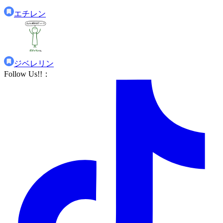
エチレン
ジベレリン
Follow Us!!
：