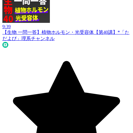
9:39
【生物 一問一答】植物ホルモン・光受容体【第40講】*
「た
だよび」理系チャンネル