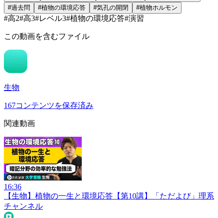
#
過去問
#
植物の環境応答
#
気孔の開閉
#
植物ホルモン
#
高2
#
高3
#
レベル3
#
植物の環境応答
#
演習
この動画を含むファイル
生物
167
コンテンツを保存済み
関連動画
16:36
【生物】植物の一生と環境応答【第10講】
「ただよび」理系
チャンネル