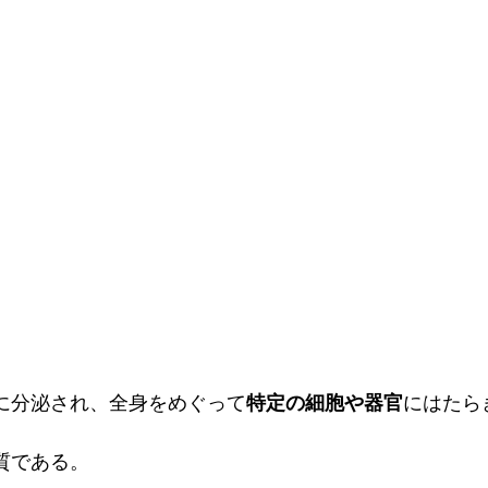
に分泌され、全身をめぐって
特定の細胞や器官
にはたら
質である。