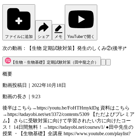
ファイルに追加
シェア
メモ
YouTubeで開く
次の動画：
【生物 定期試験対策】発生のしくみ②(後半)*
【生物・生物基礎】定期試験対策（田中龍之介）
概要
動画投稿日｜
2022年10月18日
動画の長さ｜
9:23
後半はこちら→https://youtu.be/FoHTHmyklDg 資料はこちら
→https://tadayobi.net/set/3372/contents/5309 【ただよびプレミア
ム】 さらに受験対策に向けて学習されたい方に向けたコー
ス！ 14日間無料！→https://tadayobi.net/courses/1/ ●田中先生の
授業 ・【生物基礎】全講座 https://www.youtube.com/playlist?