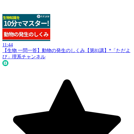
11:44
【生物 一問一答】動物の発生のしくみ【第81講】*
「ただよ
び」理系チャンネル