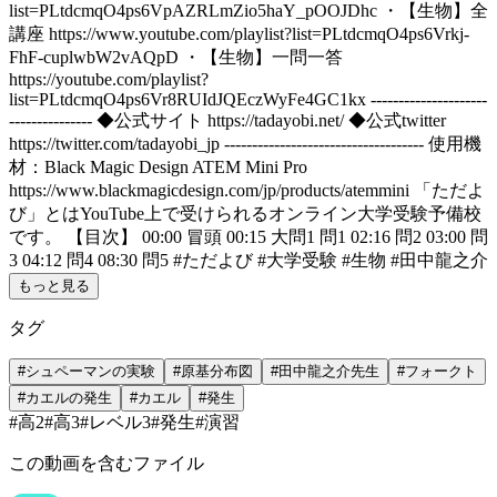
list=PLtdcmqO4ps6VpAZRLmZio5haY_pOOJDhc ・【生物】全
講座 https://www.youtube.com/playlist?list=PLtdcmqO4ps6Vrkj-
FhF-cuplwbW2vAQpD ・【生物】一問一答
https://youtube.com/playlist?
list=PLtdcmqO4ps6Vr8RUIdJQEczWyFe4GC1kx ---------------------
--------------- ◆公式サイト https://tadayobi.net/ ◆公式twitter
https://twitter.com/tadayobi_jp ------------------------------------ 使用機
材：Black Magic Design ATEM Mini Pro
https://www.blackmagicdesign.com/jp/products/atemmini 「ただよ
び」とはYouTube上で受けられるオンライン大学受験予備校
です。 【目次】 00:00 冒頭 00:15 大問1 問1 02:16 問2 03:00 問
3 04:12 問4 08:30 問5 #ただよび #大学受験 #生物 #田中龍之介
もっと見る
タグ
#
シュペーマンの実験
#
原基分布図
#
田中龍之介先生
#
フォークト
#
カエルの発生
#
カエル
#
発生
#
高2
#
高3
#
レベル3
#
発生
#
演習
この動画を含むファイル