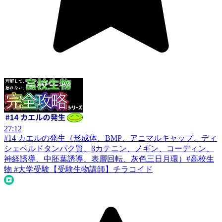
27:12
#14 カエルの発生（形成体、BMP、アニマルキャップ、ディ
シェベルドタンパク質、βカテニン、ノギン、コーディン、
神経誘導、中胚葉誘導、表層回転、灰色三日月環）#高校生
物 #大学受験
【受験生物講師】チラコイド