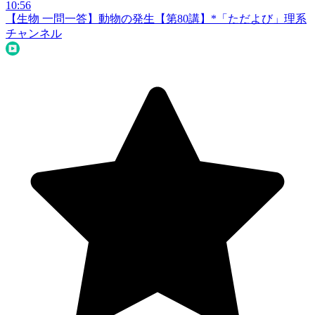
10:56
【生物 一問一答】動物の発生【第80講】*
「ただよび」理系
チャンネル