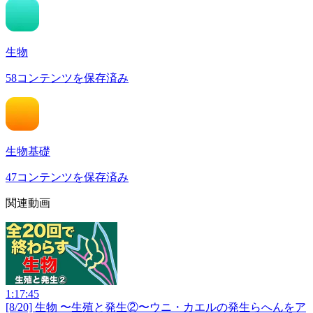
生物
58
コンテンツを保存済み
生物基礎
47
コンテンツを保存済み
関連動画
1:17:45
[8/20] 生物 〜生殖と発生②〜ウニ・カエルの発生らへんをア