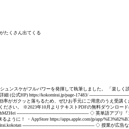
モンがたくさん出てくる
年のシュンスケがフルパワーを発揮して執筆しました。 「楽し
P) https://kokomirai.jp/page-17483/ -------------------
と落ちるため、ぜひお手元にご用意のうえ受講ください。 https://k
ださい。 ※2023年10月よりテキストPDFの無料ダウンロ
8hMZHei ------------------------------------------
e https://apps.apple.com/jp/app/%E3%82%B3%E3
m.kokomirai.kokotan ----------------------------------------