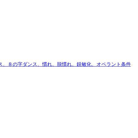
ンス、８の字ダンス、慣れ、脱慣れ、鋭敏化、オペラント条件