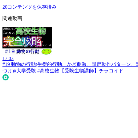
20
コンテンツを保存済み
関連動画
17:03
#19 動物の行動(生得的行動、かぎ刺激、固定動作パター
づけ)#大学受験 #高校生物
【受験生物講師】チラコイド