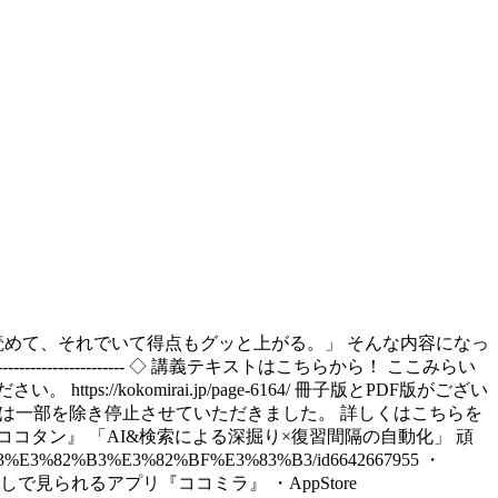
く読めて、それでいて得点もグッと上がる。」 そんな内容になっ
------------------------------- ◇ 講義テキストはこちらから！ ここみらい
okomirai.jp/page-6164/ 冊子版とPDF版がござい
ードは一部を除き停止させていただきました。 詳しくはこちらを
-------- ◇ 英単語アプリ『ココタン』 「AI&検索による深掘り×復習間隔の自動化」 頑
%82%B3%E3%82%BF%E3%83%B3/id6642667955 ・
---------- ◇ 授業が広告なしで見られるアプリ『ココミラ』 ・AppStore