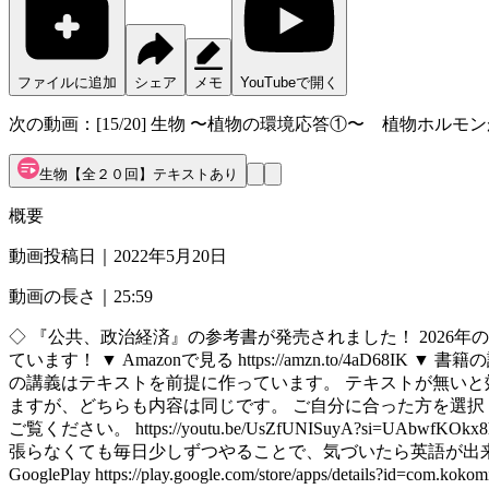
ファイルに追加
シェア
メモ
YouTubeで開く
次の動画：
[15/20] 生物 〜植物の環境応答①〜 植物ホル
生物【全２０回】テキストあり
概要
動画投稿日｜
2022年5月20日
動画の長さ｜
25:59
◇ 『公共、政治経済』の参考書が発売されました！ 2026
ています！ ▼ Amazonで見る https://amzn.to/4aD68IK ▼ 書籍の詳細 (公式H
の講義はテキストを前提に作っています。 テキストが無いと効率がガクッ
ますが、どちらも内容は同じです。 ご自分に合った方を選択く
ご覧ください。 https://youtu.be/UsZfUNISuyA?si=UAbwfKOkx
張らなくても毎日少しずつやることで、気づいたら英語が出来るように！ ・AppStor
GooglePlay https://play.google.com/store/apps/details?id=co