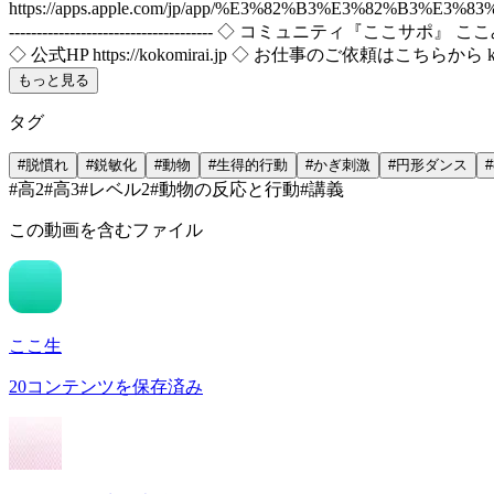
https://apps.apple.com/jp/app/%E3%82%B3%E3%82%B3%E3%83%9F%E
------------------------------------- ◇ コミュニティ『ここサポ』 ここ
◇ 公式HP https://kokomirai.jp ◇ お仕事のご依頼はこちらから kok
もっと見る
タグ
#
脱慣れ
#
鋭敏化
#
動物
#
生得的行動
#
かぎ刺激
#
円形ダンス
#
#
高2
#
高3
#
レベル2
#
動物の反応と行動
#
講義
この動画を含むファイル
ここ生
20
コンテンツを保存済み