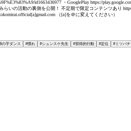
3%83%A9/id1663436977 ・GooglePlay https://play.google.com/sto
みらいの活動の裏側を公開！ 不定期で限定コンテンツあり https://kokomirai.jp/page-77
omirai.official[a]gmail.com （[a]を＠に変えてください）
8の字ダンス
#
慣れ
#
シュンスケ先生
#
習得的行動
#
定位
#
ミツバチ