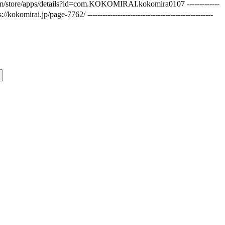
re/apps/details?id=com.KOKOMIRAI.kokomira0107 -------------
62/ --------------------------------------------------