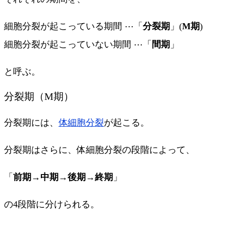
細胞分裂が起こっている期間 ⋯「
分裂期
」(
M期
)
細胞分裂が起こっていない期間 ⋯「
間期
」
と呼ぶ。
分裂期（M期）
分裂期には、
体細胞分裂
が起こる。
分裂期はさらに、体細胞分裂の段階によって、
「
前期
→
中期
→
後期
→
終期
」
の4段階に分けられる。