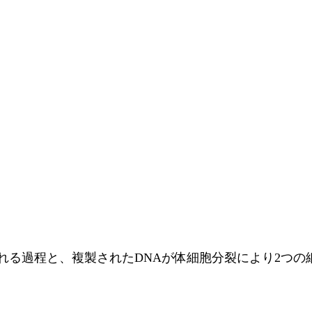
れる過程と、複製されたDNAが体細胞分裂により2つ